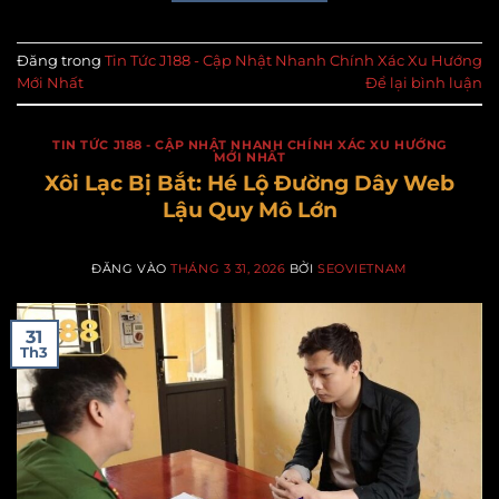
Đăng trong
Tin Tức J188 - Cập Nhật Nhanh Chính Xác Xu Hướng
Mới Nhất
Để lại bình luận
TIN TỨC J188 - CẬP NHẬT NHANH CHÍNH XÁC XU HƯỚNG
MỚI NHẤT
Xôi Lạc Bị Bắt: Hé Lộ Đường Dây Web
Lậu Quy Mô Lớn
ĐĂNG VÀO
THÁNG 3 31, 2026
BỞI
SEOVIETNAM
31
Th3