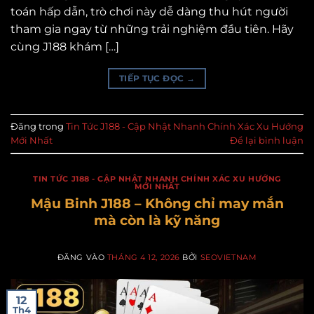
toán hấp dẫn, trò chơi này dễ dàng thu hút người
tham gia ngay từ những trải nghiệm đầu tiên. Hãy
cùng J188 khám […]
TIẾP TỤC ĐỌC
→
Đăng trong
Tin Tức J188 - Cập Nhật Nhanh Chính Xác Xu Hướng
Mới Nhất
Để lại bình luận
TIN TỨC J188 - CẬP NHẬT NHANH CHÍNH XÁC XU HƯỚNG
MỚI NHẤT
Mậu Binh J188 – Không chỉ may mắn
mà còn là kỹ năng
ĐĂNG VÀO
THÁNG 4 12, 2026
BỞI
SEOVIETNAM
12
Th4