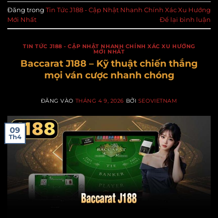
Đăng trong
Tin Tức J188 - Cập Nhật Nhanh Chính Xác Xu Hướng
Mới Nhất
Để lại bình luận
TIN TỨC J188 - CẬP NHẬT NHANH CHÍNH XÁC XU HƯỚNG
MỚI NHẤT
Baccarat J188 – Kỹ thuật chiến thắng
mọi ván cược nhanh chóng
ĐĂNG VÀO
THÁNG 4 9, 2026
BỞI
SEOVIETNAM
09
Th4